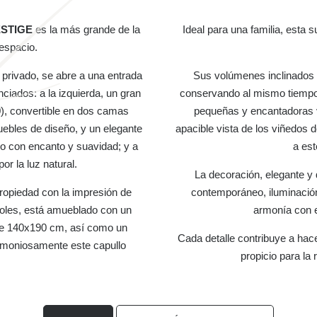
STIGE
es la más grande de la
Ideal para una familia, esta 
espacio.
privado, se abre a una entrada
Sus volúmenes inclinados 
ciados: a la izquierda, un gran
conservando al mismo tiempo
), convertible en dos camas
pequeñas y encantadoras 
ebles de diseño, y un elegante
apacible vista de los viñedos 
mo con encanto y suavidad; y a
a est
or la luz natural.
La decoración, elegante y 
propiedad con la impresión de
contemporáneo, iluminación
oles, está amueblado con un
armonía con el
de 140x190 cm, así como un
Cada detalle contribuye a hace
armoniosamente este capullo
propicio para la 