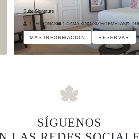
Suite Signature
2 PERSONAS
1 CAMA KING-SIZE/GEMELAS
DU
MÁS INFORMACIÓN
RESERVAR
SÍGUENOS
N LAS REDES SOCIAL