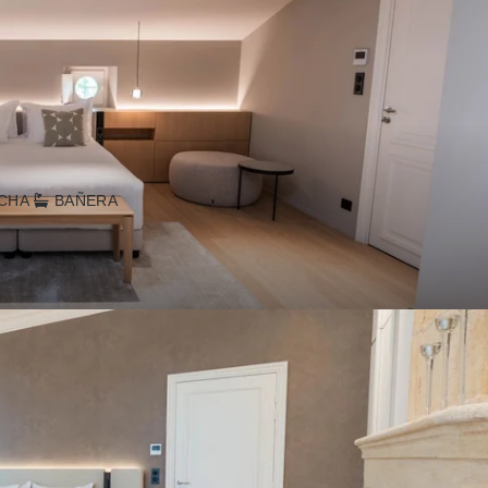
CHA
BAÑERA