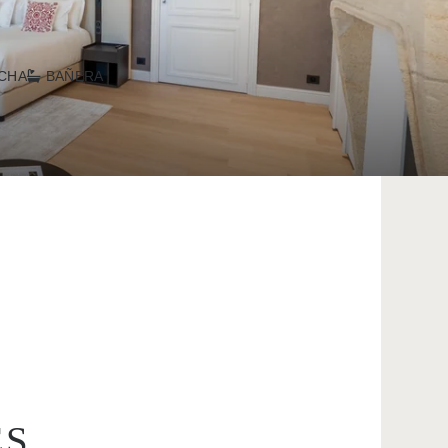
CHA
BAÑERA
ES