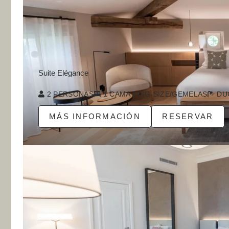
U PATRIMONIO CULTURAL
NTACTO
VILLEMAURINE
Suite Elégance
OUTARD-CADET
2 PERSONAS
1 CAMA KING-SIZE/GEMELAS
DU
MÁS INFORMACIÓN
RESERVAR