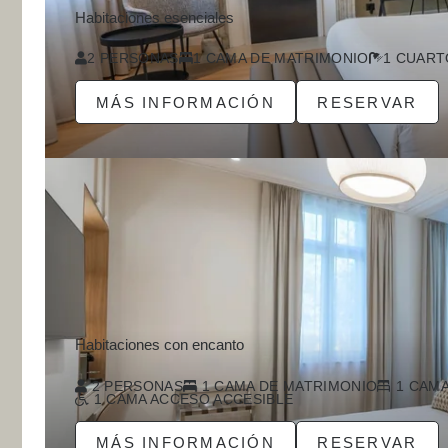
Habitaciones esenciales
2 PERSONAS
1 CAMA DE MATRIMONIO
1 CUART
MÁS INFORMACIÓN
RESERVAR
Habitaciones con encanto
2 PERSONAS
1 CAMA DE MATRIMONIO
1 CAMA
1 CAMA ACCESO ACCESIBLE
MÁS INFORMACIÓN
RESERVAR