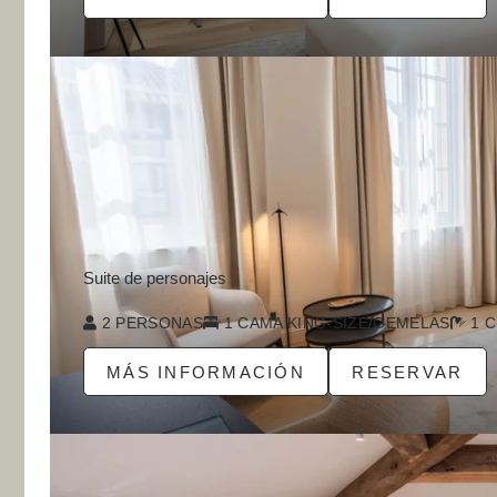
Suite de personajes
2 PERSONAS
1 CAMA KING-SIZE/GEMELAS
1 C
 HOTEL
MÁS INFORMACIÓN
RESERVAR
NES Y SUITES
JACIÓN Y BIENESTAR
NSERJERÍA