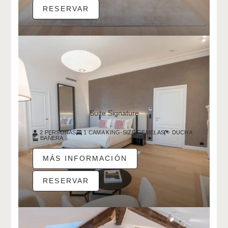
RESERVAR
EL HOTEL
HABITACIONES Y SUITES
ESPACIO DE RELAJACIÓN Y BIENESTAR
LA CONSERJERÍA
Suite Signature
SAINT-EMILION Y SU PATRIMONIO
2 PERSONAS
1 CAMA KING-SIZE/GEMELAS
DUCHA
CULTURAL
BAÑERA
CONTACTO
MÁS INFORMACIÓN
CHÂTEAU VILLEMAURINE
RESERVAR
MAISON SOUTARD-CADET