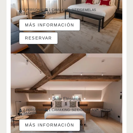
2 PERSONAS
1 CAMA KING-SIZE/GEMELAS
1 CUARTO DE BAÑO
MÁS INFORMACIÓN
RESERVAR
Suite Elégance
2 PERSONAS
1 CAMA KING-SIZE/GEMELAS
DUCHA
BAÑERA
MÁS INFORMACIÓN