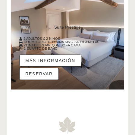
Suite Prestige
2 ADULTOS & 2 NINOS
DORMITORIO 1: 1 CAMA KING-SIZE/GEMELAS
ZONA DE ESTAR CON SOFÁ CAMA
1 CUARTO DE BAÑO
MÁS INFORMACIÓN
RESERVAR