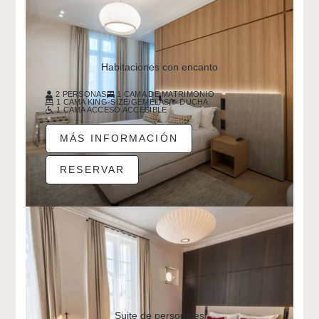
Habitaciones con encanto
2 PERSONAS
1 CAMA DE MATRIMONIO
1 CAMA KING-SIZE/GEMELAS
DUCHA
1 CAMA ACCESO ACCESIBLE
MÁS INFORMACIÓN
RESERVAR
Suite de personajes